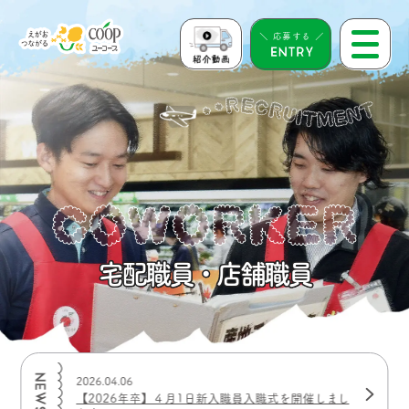
＼ 応募する ／
宅配職員・店舗職員
2026.02.10
2026.04.06
【2026
積極的に受付
【2026年卒】４月1日新入職員入職式を開催しまし
た中途採用