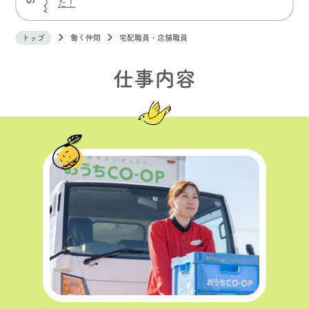
た！
いたしまし
トップ
働く仲間
宅配職員・店舗職員
仕事内容